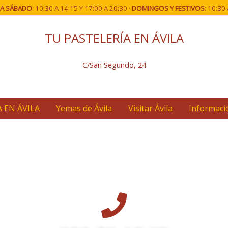
 A SÁBADO
: 10:30 A 14:15 Y 17:00 A 20:30 ·
DOMINGOS Y FESTIVOS
: 10:30
TU PASTELERÍA EN ÁVILA
C/San Segundo, 24
 EN ÁVILA
Yemas de Ávila
Visitar Ávila
Informaci