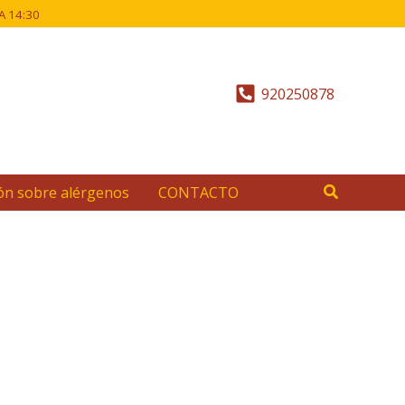
 A 14:30
920250878
Buscar
ón sobre alérgenos
CONTACTO