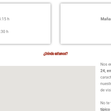
14:15 h
Maña
:30 h
¿Dónde estamos?
Nos e
24, en
caract
nuestr
de vis
No te
típico